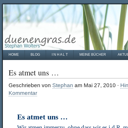
HOME
BLOG
I N H A L T
MEINE BÜCHER
AKTU
Es atmet uns …
Geschrieben von
Stephan
am Mai 27, 2010 ·
Hin
Kommentar
Es atmet uns …
Wir atmen immerzu, ohne dass wir es i.d.R. me