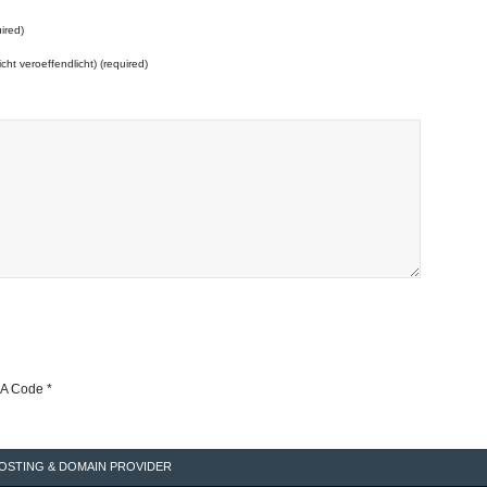
ired)
icht veroeffendlicht) (required)
A Code
*
OSTING & DOMAIN PROVIDER