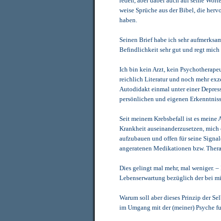
reden, aber dabei auch auf seine Wort
weise Sprüche aus der Bibel, die her
haben.
Seinen Brief habe ich sehr aufmerksam
Befindlichkeit sehr gut und regt mich
Ich bin kein Arzt, kein Psychotherapeu
reichlich Literatur und noch mehr exz
Autodidakt einmal unter einer Depres
persönlichen und eigenen Erkenntni
Seit meinem Krebsbefall ist es meine
Krankheit auseinanderzusetzen, mich
aufzubauen und offen für seine Signale
angeratenen Medikationen bzw. Thera
Dies gelingt mal mehr, mal weniger. – 
Lebenserwartung bezüglich der bei mi
Warum soll aber dieses Prinzip der Sel
im Umgang mit der (meiner) Psyche fu