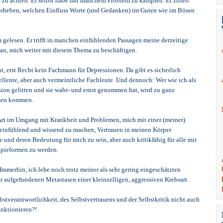
e zu achten. Er selbst habe mit manchem Problem zu kämpfen. Er zitiert
vorheben, welchen Einfluss Worte (und Gedanken) im Guten wie im Bösen
 gelesen. Er trifft in manchen einfühlenden Passagen meine derzeitige
 an, mich weiter mit diesem Thema zu beschäftigen.
t, erst Recht kein Fachmann für Depressionen. Da gibt es sicherlich
ellente, aber auch vermeintliche Fachleute. Und dennoch: Wer wie ich als
sion gelitten und sie wahr- und ernst genommen hat, wird zu ganz
ssen kommen.
 Art im Umgang mit Krankheit und Problemen, mich mit einer (meiner)
 einfühlend und wissend zu machen, Vertrauen in meinen Körper
 und deren Bedeutung für mich zu sein, aber auch kritikfähig für alle mir
pieformen zu werden.
Immerhin, ich lebe noch trotz meiner als sehr gering eingeschätzten
r aufgefundenen Metastasen einer kleinzelligen, aggressiven Krebsart.
bstverantwortlichkeit, des Selbstvertrauens und der Selbstkritik nicht auch
nktionieren?!