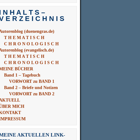
nach:
I N H A L T S –
V E R Z E I C H N I S
Autorenblog (duenengras.de)
T H E M A T I S C H
C H R O N O L O G I S C H
Autorenblog (evangelisch.de)
T H E M A T I S C H
C H R O N O L O G I S C H
MEINE BÜCHER
Band 1 – Tagebuch
VORWORT zu BAND 1
Band 2 – Briefe und Notizen
VORWORT zu BAND 2
AKTUELL
ÜBER MICH
KONTAKT
IMPRESSUM
MEINE AKTUELLEN LINK-