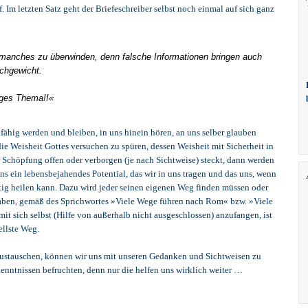
 Im letzten Satz geht der Briefeschreiber selbst noch einmal auf sich ganz
o manches zu überwinden, denn falsche Informationen bringen auch
chgewicht.
tiges Thema!!«
kfähig werden und bleiben, in uns hinein hören, an uns selber glauben
e Weisheit Gottes versuchen zu spüren, dessen Weisheit mit Sicherheit in
r Schöpfung offen oder verborgen (je nach Sichtweise) steckt, dann werden
uns ein lebensbejahendes Potential, das wir in uns tragen und das uns, wenn
stig heilen kann. Dazu wird jeder seinen eigenen Weg finden müssen oder
aben, gemäß des Sprichwortes »Viele Wege führen nach Rom« bzw. »Viele
it sich selbst (Hilfe von außerhalb nicht ausgeschlossen) anzufangen, ist
ellste Weg.
austauschen, können wir uns mit unseren Gedanken und Sichtweisen zu
enntnissen befruchten, denn nur die helfen uns wirklich weiter …