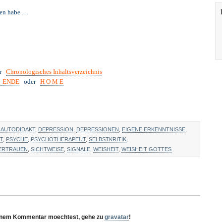
men habe …
er
Chronologisches Inhaltsverzeichnis
g-ENDE
oder
H O M E
H
AUTODIDAKT
,
DEPRESSION
,
DEPRESSIONEN
,
EIGENE ERKENNTNISSE
,
T
,
PSYCHE
,
PSYCHOTHERAPEUT
,
SELBSTKRITIK
,
ERTRAUEN
,
SICHTWEISE
,
SIGNALE
,
WEISHEIT
,
WEISHEIT GOTTES
deinem Kommentar moechtest, gehe zu
gravatar
!