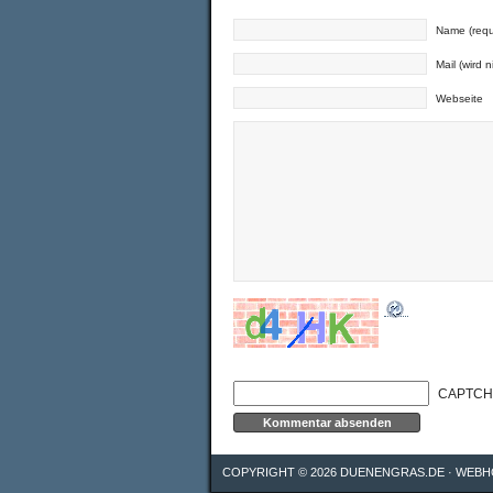
Name (requ
Mail (wird n
Webseite
CAPTCH
COPYRIGHT © 2026
DUENENGRAS.DE
·
WEBH