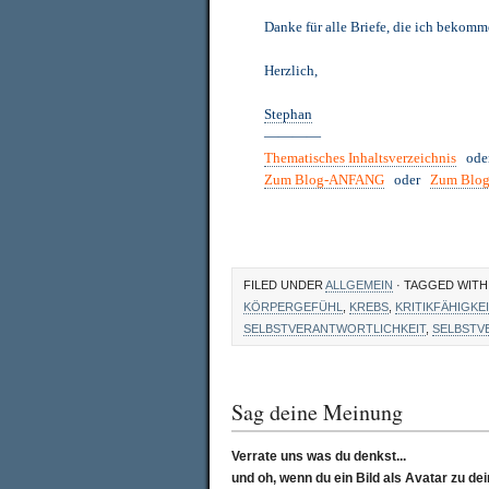
Danke für alle Briefe, die ich bekom
Herzlich,
Stephan
————
Thematisches Inhaltsverzeichnis
od
Zum Blog-ANFANG
oder
Zum Blo
FILED UNDER
ALLGEMEIN
· TAGGED WIT
KÖRPERGEFÜHL
,
KREBS
,
KRITIKFÄHIGKEI
SELBSTVERANTWORTLICHKEIT
,
SELBSTV
Sag deine Meinung
Verrate uns was du denkst...
und oh, wenn du ein Bild als Avatar zu 