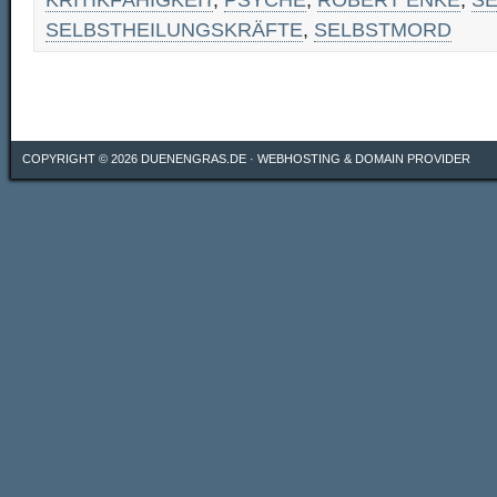
KRITIKFÄHIGKEIT
,
PSYCHE
,
ROBERT ENKE
,
SE
SELBSTHEILUNGSKRÄFTE
,
SELBSTMORD
COPYRIGHT © 2026
DUENENGRAS.DE
·
WEBHOSTING & DOMAIN PROVIDER