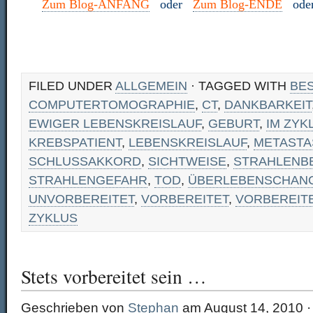
Zum Blog-ANFANG
oder
Zum Blog-ENDE
od
FILED UNDER
ALLGEMEIN
· TAGGED WITH
BE
COMPUTERTOMOGRAPHIE
,
CT
,
DANKBARKEIT
EWIGER LEBENSKREISLAUF
,
GEBURT
,
IM ZYK
KREBSPATIENT
,
LEBENSKREISLAUF
,
METASTA
SCHLUSSAKKORD
,
SICHTWEISE
,
STRAHLENB
STRAHLENGEFAHR
,
TOD
,
ÜBERLEBENSCHAN
UNVORBEREITET
,
VORBEREITET
,
VORBEREITE
ZYKLUS
Stets vorbereitet sein …
Geschrieben von
Stephan
am August 14, 2010 