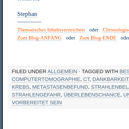
Stephan
————
Thematisches Inhaltsverzeichnis
oder
Chronologisc
Zum Blog-ANFANG
oder
Zum Blog-ENDE
od
FILED UNDER
ALLGEMEIN
· TAGGED WITH
BE
COMPUTERTOMOGRAPHIE
,
CT
,
DANKBARKEIT
KREBS
,
METASTASENBEFUND
,
STRAHLENBE
STRAHLENGEFAHR
,
ÜBERLEBENSCHANCE
,
U
VORBEREITET SEIN