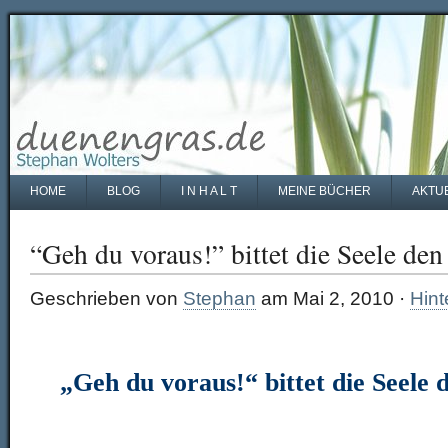
HOME
BLOG
I N H A L T
MEINE BÜCHER
AKTU
“Geh du voraus!” bittet die Seele de
Geschrieben von
Stephan
am Mai 2, 2010 ·
Hint
„Geh du voraus!“ bittet die Seele