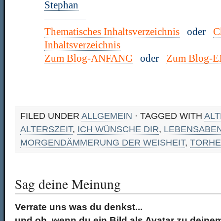
Stephan
————
Thematisches Inhaltsverzeichnis
oder
C
Inhaltsverzeichnis
Zum Blog-ANFANG
oder
Zum Blog-
FILED UNDER
ALLGEMEIN
· TAGGED WITH
AL
ALTERSZEIT
,
ICH WÜNSCHE DIR
,
LEBENSABE
MORGENDÄMMERUNG DER WEISHEIT
,
TORHE
Sag deine Meinung
Verrate uns was du denkst...
und oh, wenn du ein Bild als Avatar zu dei