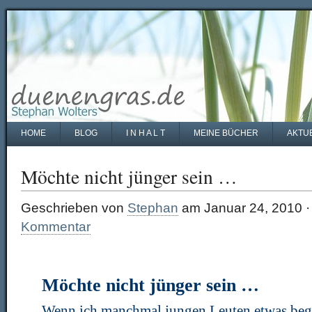
HOME
BLOG
I N H A L T
MEINE BÜCHER
AKTU
Möchte nicht jünger sein …
Geschrieben von
Stephan
am Januar 24, 2010 
Kommentar
Möchte nicht jünger sein …
Wenn ich manchmal jungen Leuten etwas begeis