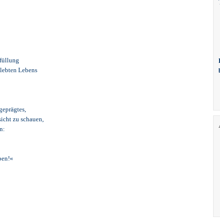
füllung
hlebten Lebens
geprägtes,
icht zu schauen,
n:
ben!«