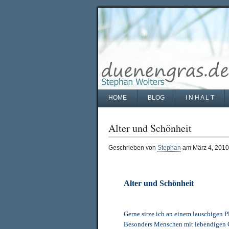
HOME
BLOG
I N H A L T
Alter und Schönheit
Geschrieben von
Stephan
am März 4, 2010
Alter und Schönheit
Gerne sitze ich an einem lauschigen 
Besonders Menschen mit lebendigen G