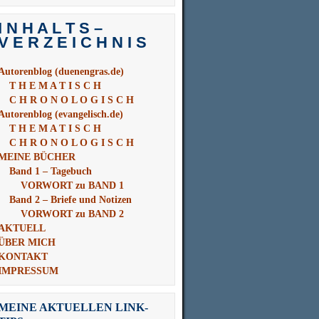
nach:
I N H A L T S –
V E R Z E I C H N I S
Autorenblog (duenengras.de)
T H E M A T I S C H
C H R O N O L O G I S C H
Autorenblog (evangelisch.de)
T H E M A T I S C H
C H R O N O L O G I S C H
MEINE BÜCHER
Band 1 – Tagebuch
VORWORT zu BAND 1
Band 2 – Briefe und Notizen
VORWORT zu BAND 2
AKTUELL
ÜBER MICH
KONTAKT
IMPRESSUM
MEINE AKTUELLEN LINK-