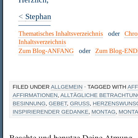
<
Stephan
————
Thematisches Inhaltsverzeichnis
oder
Chro
Inhaltsverzeichnis
Zum Blog-ANFANG
oder
Zum Blog-END
FILED UNDER
ALLGEMEIN
· TAGGED WITH
AFF
AFFIRMATIONEN
,
ALLTÄGLICHE BETRACHTUN
BESINNUNG
,
GEBET
,
GRUSS
,
HERZENSWUNS
INSPIRIERENDER GEDANKE
,
MONTAG
,
MONT
Beachte und benutze Deine Atmung