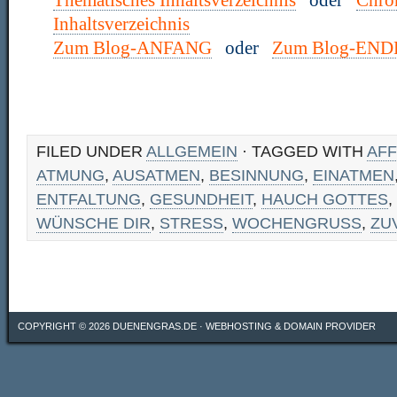
Thematisches Inhaltsverzeichnis
oder
Chro
Inhaltsverzeichnis
Zum Blog-ANFANG
oder
Zum Blog-END
FILED UNDER
ALLGEMEIN
· TAGGED WITH
AFF
ATMUNG
,
AUSATMEN
,
BESINNUNG
,
EINATMEN
ENTFALTUNG
,
GESUNDHEIT
,
HAUCH GOTTES
,
WÜNSCHE DIR
,
STRESS
,
WOCHENGRUSS
,
ZU
COPYRIGHT © 2026
DUENENGRAS.DE
·
WEBHOSTING & DOMAIN PROVIDER