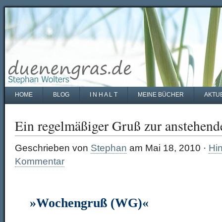
HOME
BLOG
I N H A L T
MEINE BÜCHER
AKTU
Ein regelmäßiger Gruß zur anstehen
Geschrieben von
Stephan
am Mai 18, 2010 ·
Hin
Kommentar
»Wochengruß (WG)«